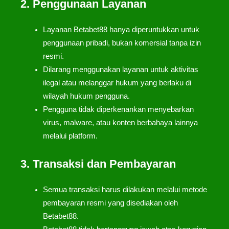
2. Penggunaan Layanan
Layanan Betabet88 hanya diperuntukkan untuk
penggunaan pribadi, bukan komersial tanpa izin
resmi.
Dilarang menggunakan layanan untuk aktivitas
ilegal atau melanggar hukum yang berlaku di
wilayah hukum pengguna.
Pengguna tidak diperkenankan menyebarkan
virus, malware, atau konten berbahaya lainnya
melalui platform.
3. Transaksi dan Pembayaran
Semua transaksi harus dilakukan melalui metode
pembayaran resmi yang disediakan oleh
Betabet88.