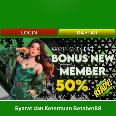
LOGIN
DAFTAR
Syarat dan Ketentuan Betabet88