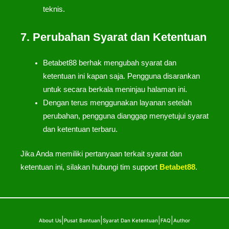
teknis.
7. Perubahan Syarat dan Ketentuan
Betabet88 berhak mengubah syarat dan
ketentuan ini kapan saja. Pengguna disarankan
untuk secara berkala meninjau halaman ini.
Dengan terus menggunakan layanan setelah
perubahan, pengguna dianggap menyetujui syarat
dan ketentuan terbaru.
Jika Anda memiliki pertanyaan terkait syarat dan
ketentuan ini, silakan hubungi tim support
Betabet88
.
|
|
|
|
About Us
Pusat Bantuan
Syarat Dan Ketentuan
FAQ
Author