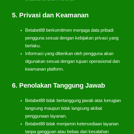
5. Privasi dan Keamanan
Betabet88 berkomitmen menjaga data pribadi
pengguna sesuai dengan kebijakan privasi yang
berlaku.
Informasi yang diberikan oleh pengguna akan
digunakan sesuai dengan tujuan operasional dan
keamanan platform.
6. Penolakan Tanggung Jawab
Betabet88 tidak bertanggung jawab atas kerugian
langsung maupun tidak langsung akibat
penggunaan layanan.
Betabet88 tidak menjamin ketersediaan layanan
tanpa gangguan atau bebas dari kesalahan