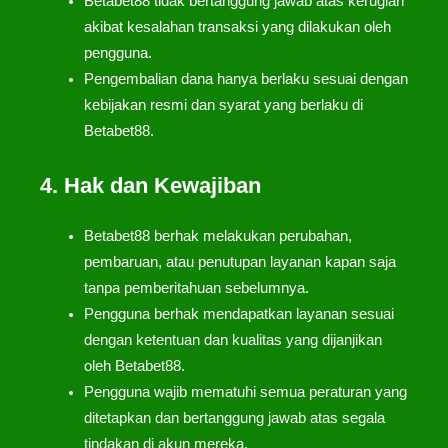
Betabet88 tidak bertanggung jawab atas kerugian
akibat kesalahan transaksi yang dilakukan oleh
pengguna.
Pengembalian dana hanya berlaku sesuai dengan
kebijakan resmi dan syarat yang berlaku di
Betabet88.
4. Hak dan Kewajiban
Betabet88 berhak melakukan perubahan,
pembaruan, atau penutupan layanan kapan saja
tanpa pemberitahuan sebelumnya.
Pengguna berhak mendapatkan layanan sesuai
dengan ketentuan dan kualitas yang dijanjikan
oleh Betabet88.
Pengguna wajib mematuhi semua peraturan yang
ditetapkan dan bertanggung jawab atas segala
tindakan di akun mereka.